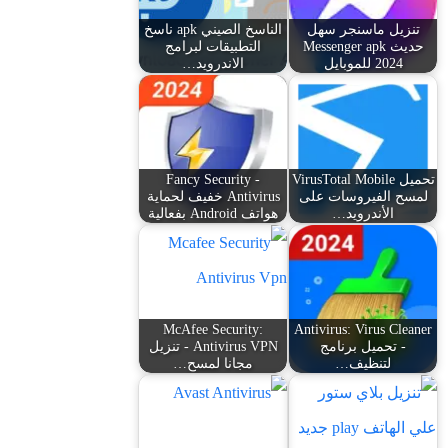
تنزيل ماسنجر سهل
الناسخ الصيني apk ناسخ
حديث Messenger apk
التطبيقات لبرامج
2024 للموبايل
الاندرويد…
تحميل VirusTotal Mobile
Fancy Security -
لمسح الفيروسات على
Antivirus خفيف لحماية
الأندرويد…
هواتف Android بفعالية
McAfee Security:
Antivirus: Virus Cleaner
- تحميل برنامج
Antivirus VPN - تنزيل
لتنظيف…
مجانا لمسح…