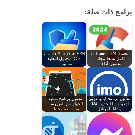
برامج ذات صلة:
تحميل CCleaner 2024
Cleaner Anti Virus VPN
كامل نشط مجانًا -
Clean - تحميل لتنظيف
تحسين أداء…
وتأمين…
تحميل برنامج ايمو عربي
تحميل برنامج تنظيف
الجديد imo الحديث 2024
الجهاز من الفيروسات
مجانا للموبايل
وتسريعة مجانا…