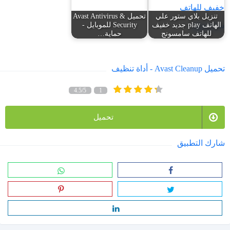
تنزيل بلاي ستور علي
تحميل Avast Antivirus &
الهاتف play جديد خفيف
Security للموبايل -
للهاتف سامسونج
حماية…
تحميل Avast Cleanup - أداة تنظيف
4.5/5
1
تحميل
شارك التطبيق