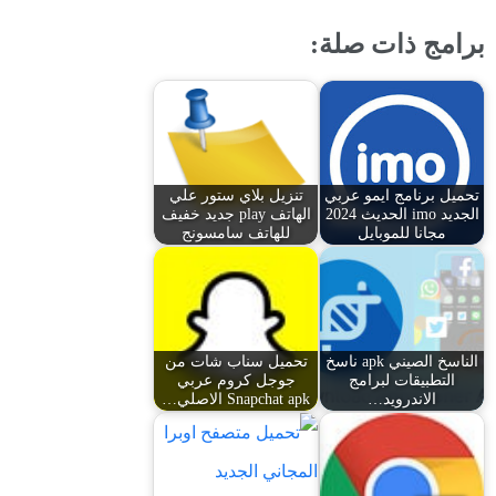
برامج ذات صلة:
تحميل برنامج ايمو عربي
تنزيل بلاي ستور علي
الجديد imo الحديث 2024
الهاتف play جديد خفيف
مجانا للموبايل
للهاتف سامسونج
الناسخ الصيني apk ناسخ
تحميل سناب شات من
التطبيقات لبرامج
جوجل كروم عربي
الاندرويد…
Snapchat apk الاصلي…