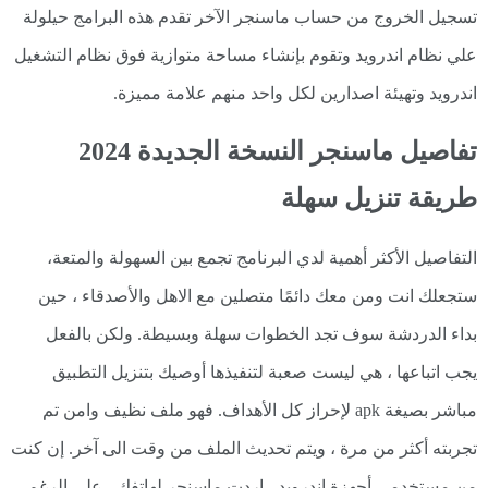
تسجيل الخروج من حساب ماسنجر الآخر تقدم هذه البرامج حيلولة
علي نظام اندرويد وتقوم بإنشاء مساحة متوازية فوق نظام التشغيل
اندرويد وتهيئة اصدارين لكل واحد منهم علامة مميزة.
تفاصيل ماسنجر النسخة الجديدة 2024
طريقة تنزيل سهلة
التفاصيل الأكثر أهمية لدي البرنامج تجمع بين السهولة والمتعة،
ستجعلك انت ومن معك دائمًا متصلين مع الاهل والأصدقاء ، حين
بداء الدردشة سوف تجد الخطوات سهلة وبسيطة. ولكن بالفعل
يجب اتباعها ، هي ليست صعبة لتنفيذها أوصيك بتنزيل التطبيق
مباشر بصيغة apk لإحراز كل الأهداف. فهو ملف نظيف وامن تم
تجربته أكثر من مرة ، ويتم تحديث الملف من وقت الى آخر. إن كنت
من مستخدمي أجهزة اندرويد ، اردت ماسنجر لهاتفك ، على الرغم