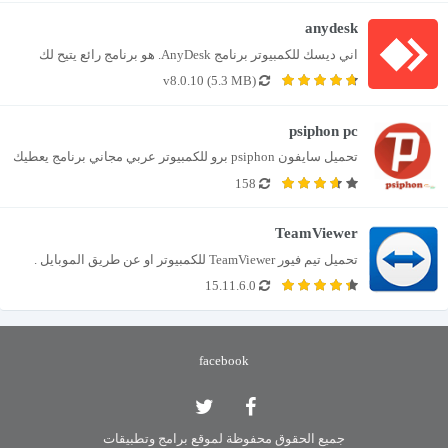
anydesk
اني ديسك للكمبيوتر برنامج AnyDesk. هو برنامج رائع يتيح لك 
v8.0.10 (5.3 MB)
التحكم في جهاز الكمبيوتر...
psiphon pc
تحميل سايفون psiphon برو للكمبيوتر عربي مجاني برنامج يعطيك 
158
الطريقة الأسهل لفتح المواقع المحجوبة...
TeamViewer
تحميل تيم فيور TeamViewer للكمبيوتر او عن طريق الموبايل . 
15.11.6.0
اقوي برامج التحكم عن...
facebook
جميع الحقوق محفوظة لموقع برامج وتطبيقات