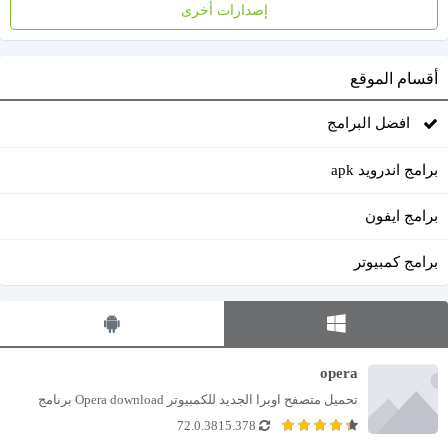
إصدارات أخرى
أقسام الموقع
افضل البرامج
برامج اندرويد apk
برامج ايفون
برامج كمبيوتر
opera
تحميل متصفح اوبرا الجديد للكمبيوتر Opera download برنامج 
72.0.3815.378
متصفح الأكثر شهرة لدى ملايين من المستخدمين على...