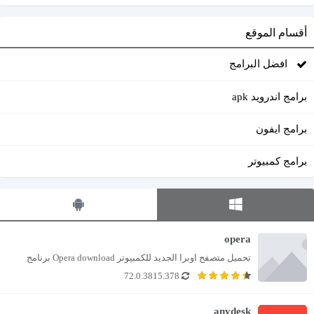
أقسام الموقع
افضل البرامج
برامج اندرويد apk
برامج ايفون
برامج كمبيوتر
opera
تحميل متصفح اوبرا الجديد للكمبيوتر Opera download برنامج 
72.0.3815.378
متصفح الأكثر شهرة لدى ملايين من المستخدمين على...
anydesk